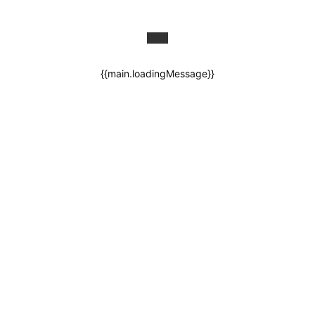
{{main.loadingMessage}}