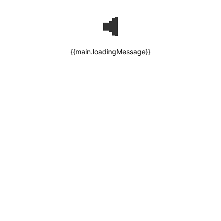
{{main.loadingMessage}}