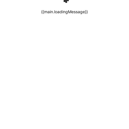
{{main.loadingMessage}}