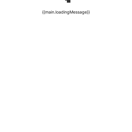
{{main.loadingMessage}}