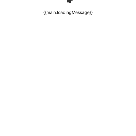
{{main.loadingMessage}}