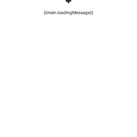
{{main.loadingMessage}}