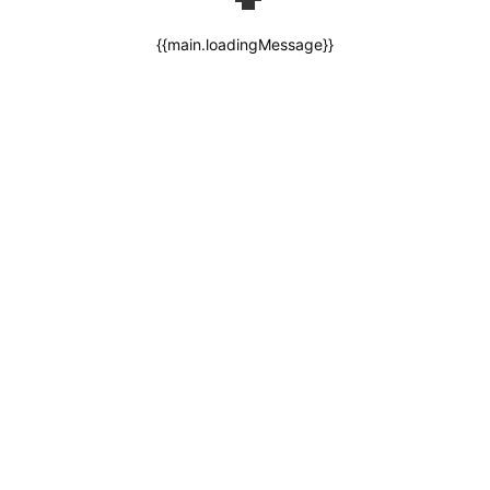
{{main.loadingMessage}}