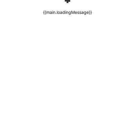
{{main.loadingMessage}}