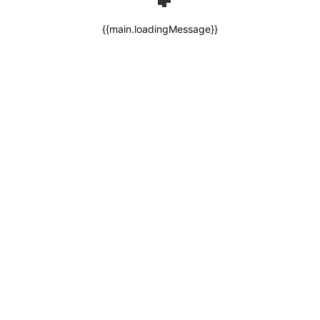
{{main.loadingMessage}}