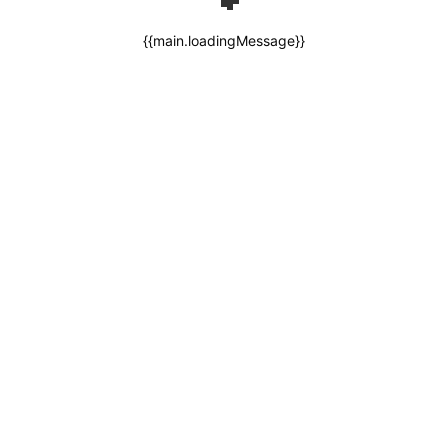
{{main.loadingMessage}}