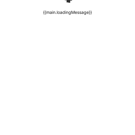
{{main.loadingMessage}}