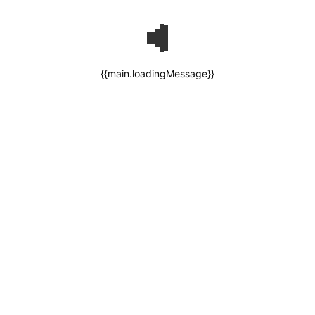
{{main.loadingMessage}}