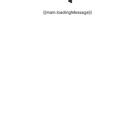
{{main.loadingMessage}}