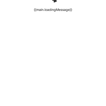
{{main.loadingMessage}}