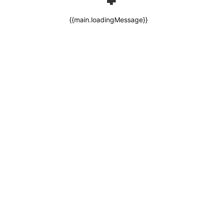
{{main.loadingMessage}}