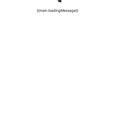
{{main.loadingMessage}}