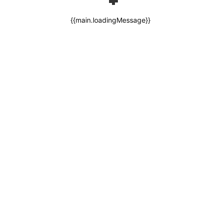
{{main.loadingMessage}}