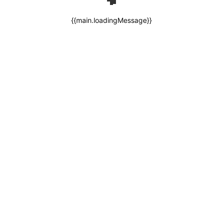
{{main.loadingMessage}}