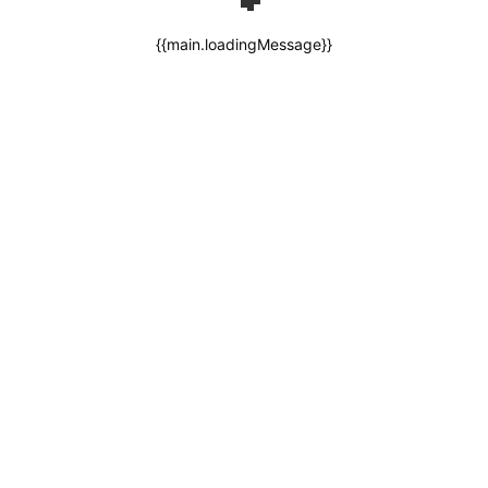
{{main.loadingMessage}}