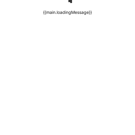
{{main.loadingMessage}}