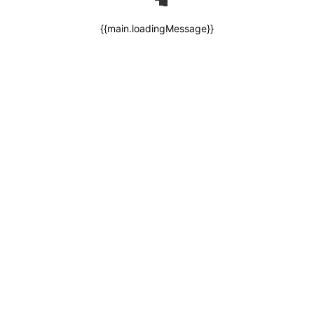
{{main.loadingMessage}}