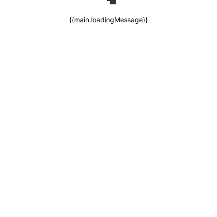
{{main.loadingMessage}}