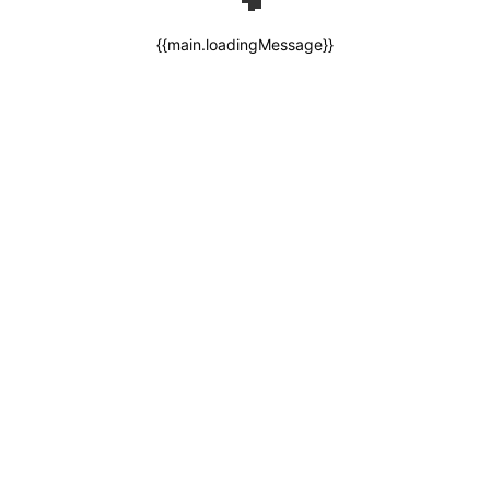
{{main.loadingMessage}}