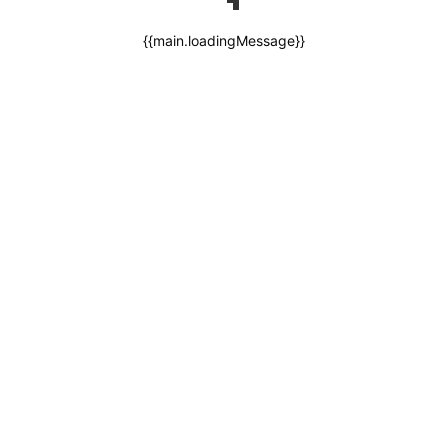
{{main.loadingMessage}}