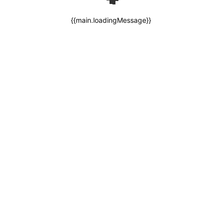
{{main.loadingMessage}}