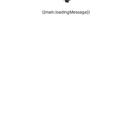
{{main.loadingMessage}}