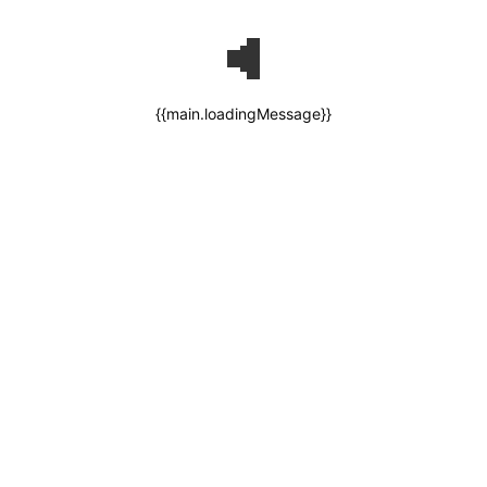
{{main.loadingMessage}}