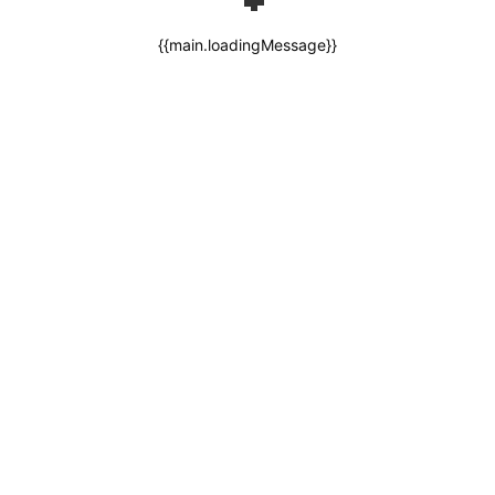
{{main.loadingMessage}}