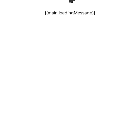
{{main.loadingMessage}}