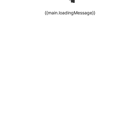
{{main.loadingMessage}}