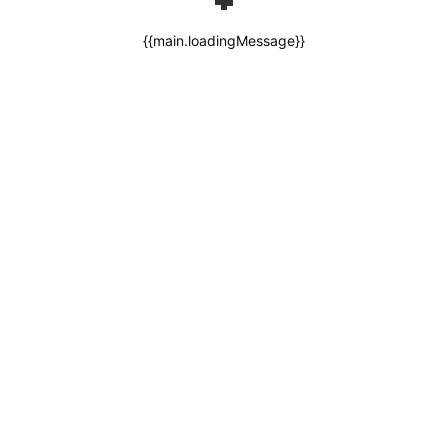
{{main.loadingMessage}}