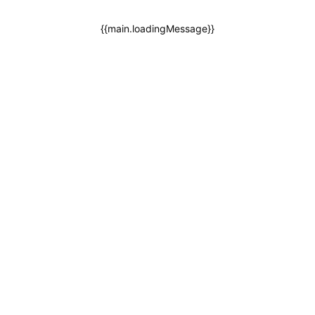
{{main.loadingMessage}}