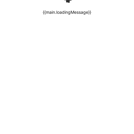
{{main.loadingMessage}}