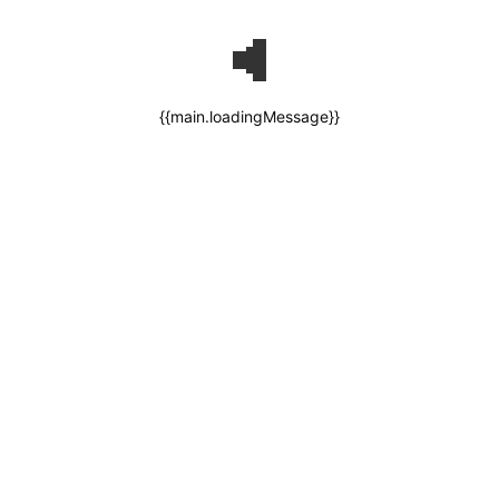
{{main.loadingMessage}}