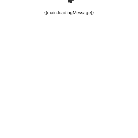
{{main.loadingMessage}}