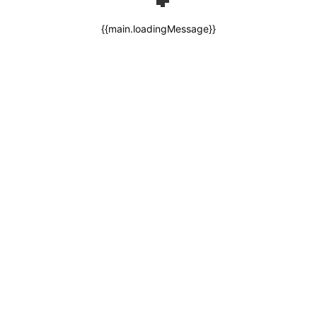
{{main.loadingMessage}}