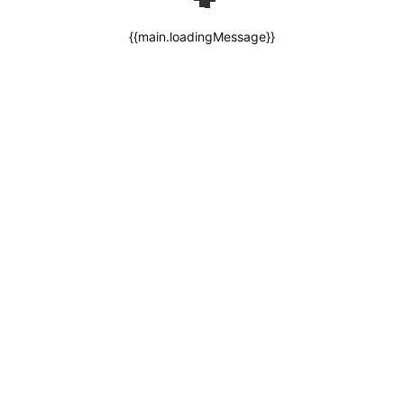
{{main.loadingMessage}}