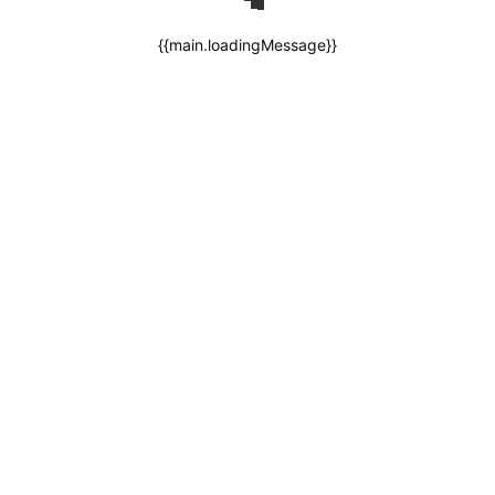
{{main.loadingMessage}}