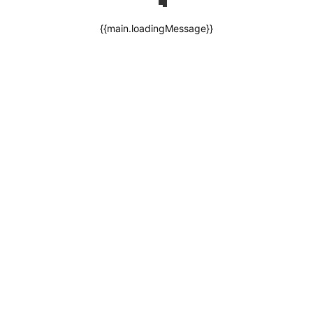
{{main.loadingMessage}}