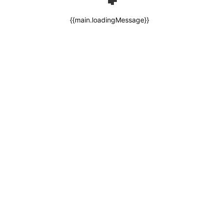
{{main.loadingMessage}}