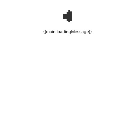
{{main.loadingMessage}}