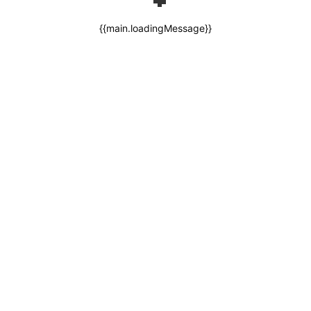
{{main.loadingMessage}}