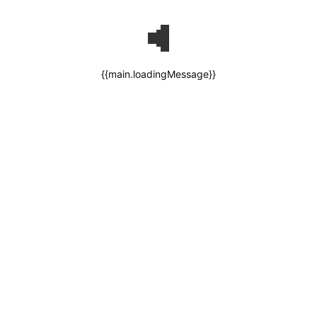
{{main.loadingMessage}}