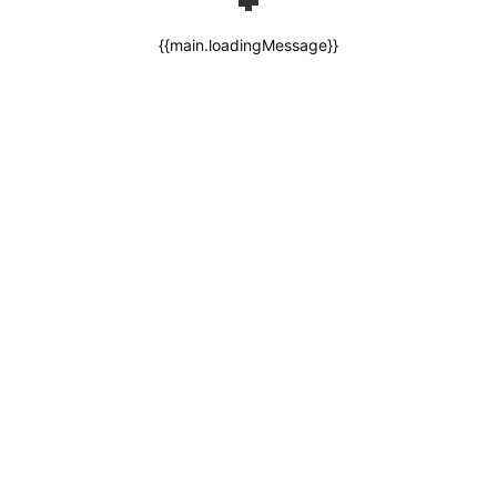
{{main.loadingMessage}}