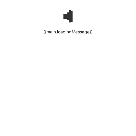
{{main.loadingMessage}}