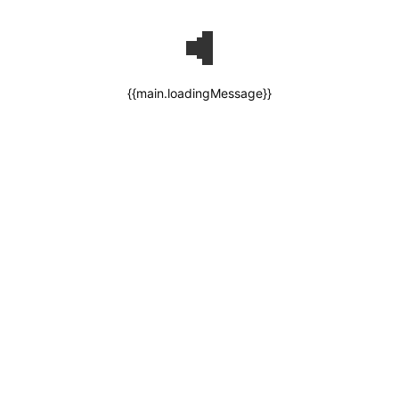
{{main.loadingMessage}}