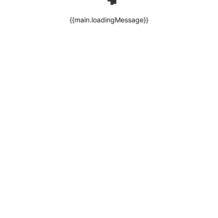
{{main.loadingMessage}}