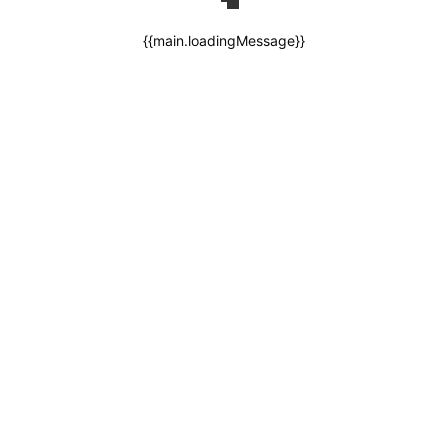
{{main.loadingMessage}}