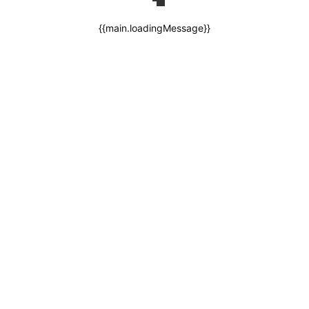
{{main.loadingMessage}}