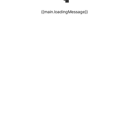
{{main.loadingMessage}}